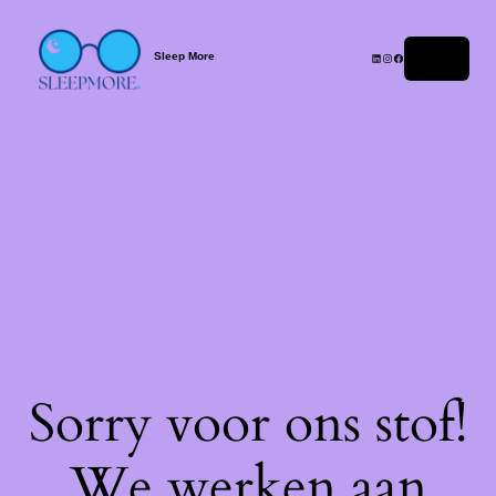
Sleep More
Login
Sorry voor ons stof!
We werken aan