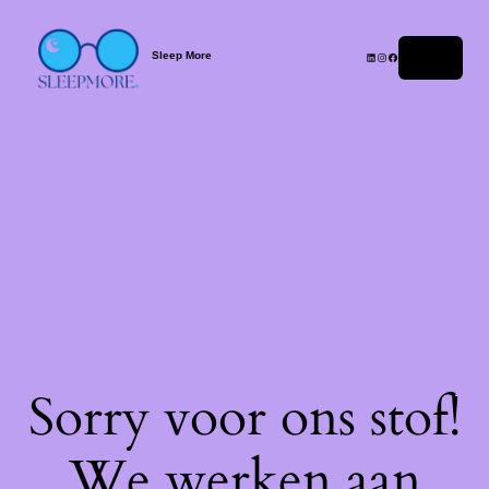
Sleep More
Login
Sorry voor ons stof!
We werken aan