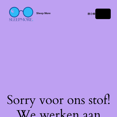
Sleep More
Login
Sorry voor ons stof!
We werken aan